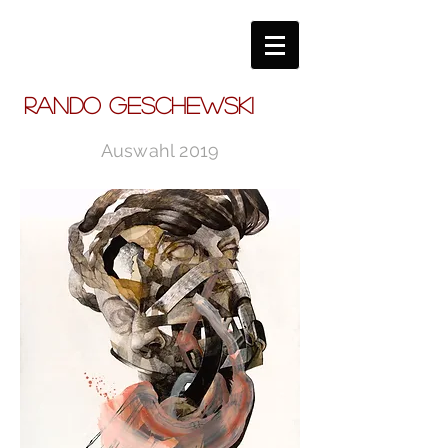
RANDO GESCHEWSKI
Auswahl 2019