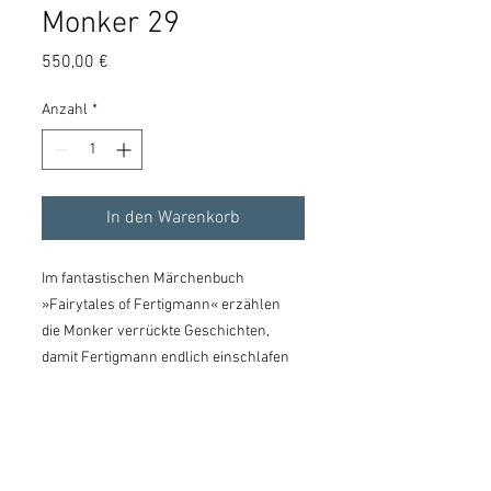
Monker 29
Preis
550,00 €
Anzahl
*
In den Warenkorb
Im fantastischen Märchenbuch
»Fairytales of Fertigmann« erzählen
die Monker verrückte Geschichten,
damit Fertigmann endlich einschlafen
kann. Von seinen 4000 Monkern stehen
hier einige zur Auswahl als
hochwertiger Reliefdruck im Rahmen.