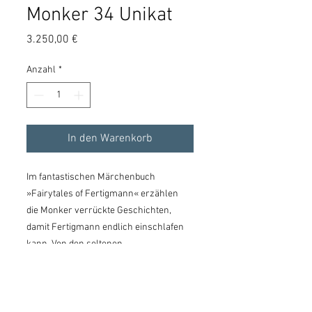
Monker 34 Unikat
Preis
3.250,00 €
Anzahl
*
In den Warenkorb
Im fantastischen Märchenbuch
»Fairytales of Fertigmann« erzählen
die Monker verrückte Geschichten,
damit Fertigmann endlich einschlafen
kann. Von den seltenen
originalen Monkern stehen hier die
letzten verfügbaren Unikate zum
Verkauf.