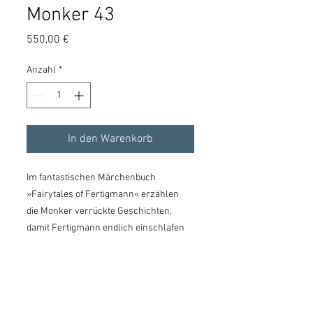
Monker 43
Preis
550,00 €
Anzahl
*
In den Warenkorb
Im fantastischen Märchenbuch
»Fairytales of Fertigmann« erzählen
die Monker verrückte Geschichten,
damit Fertigmann endlich einschlafen
kann. Von seinen 4000 Monkern stehen
hier einige zur Auswahl als
hochwertiger Reliefdruck im Rahmen.